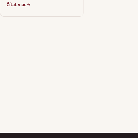
Čítať viac
vytvorenie…