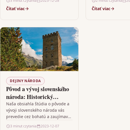
3 minut czytania
2023-12-28
2 minut czytania
20
ich úsilie a obete, ako aj dôležitú
cisárov, cez dobu d
Čítať viac
Čítať viac
úlohu…
vojen, až po…
DEJINY NÁRODA
Pôvod a vývoj slovenského
národa: Historický
prehľad
Naša obsiahla štúdia o pôvode a
vývoji slovenského národa vás
prevedie cez bohatú a zaujímavú
históriu Slovákov, od ich
3 minut czytania
2023-12-07
prvotných osídlení až po