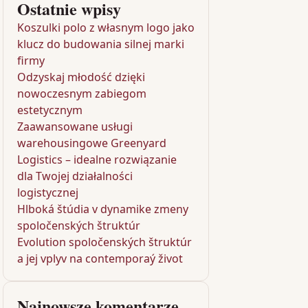
Ostatnie wpisy
Koszulki polo z własnym logo jako
klucz do budowania silnej marki
firmy
Odzyskaj młodość dzięki
nowoczesnym zabiegom
estetycznym
Zaawansowane usługi
warehousingowe Greenyard
Logistics – idealne rozwiązanie
dla Twojej działalności
logistycznej
Hlboká štúdia v dynamike zmeny
spoločenských štruktúr
Evolution spoločenských štruktúr
a jej vplyv na contemporaý život
Najnowsze komentarze