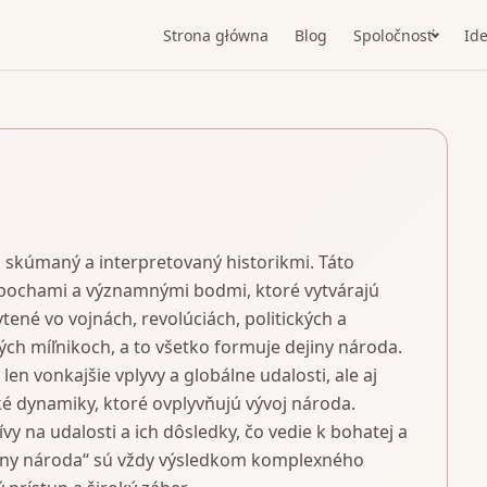
Strona główna
Blog
Spoločnosť
Ide
eh skúmaný a interpretovaný historikmi. Táto
epochami a významnými bodmi, ktoré vytvárajú
tené vo vojnách, revolúciách, politických a
h míľnikoch, a to všetko formuje dejiny národa.
n vonkajšie vplyvy a globálne udalosti, ale aj
ké dynamiky, ktoré ovplyvňujú vývoj národa.
y na udalosti a ich dôsledky, čo vedie k bohatej a
„Dejiny národa“ sú vždy výsledkom komplexného