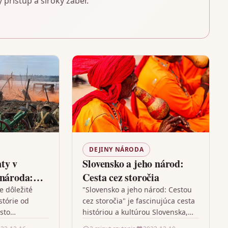
 prístup a široký záber.
DEJINY NÁRODA
ty v
Slovensko a jeho národ:
 národa:
Cesta cez storočia
dnešok
e dôležité
"Slovensko a jeho národ: Cestou
stórie od
cez storočia" je fascinujúca cesta
asto
históriou a kultúrou Slovenska,
bitka troch
krajiny s bohatým kultúrnym