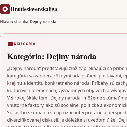
Hnutieslovenskaliga
Hlavná stránka
/
Dejiny národa
KATEGÓRIA
Kategória:
Dejiny národa
„Dejiny národa“ predstavujú zložitý prelínajúci sa príb
kategória sa zaoberá rôznymi udalosťami, postavami, 
krajinu a identitu konkrétneho národa. Príbehy sú zachy
kultúrnych premenách, významných objavoch a vývojovýc
V širokej škále tém „Dejiny národa“ môžeme skúmať nie le
vnútorné faktory, ako sú sociálne, politické a ekonomic
Súčasťou skúmania sú aj rôzne interpretácie a perspektív
diverzifikovanej diskusii. Je dôležité si uvedomiť, že 