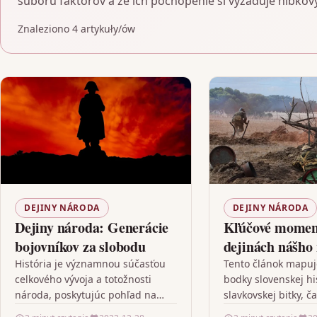
súboru faktorov a že ich pochopenie si vyžaduje hĺbkový
Znaleziono 4 artykuły/ów
DEJINY NÁRODA
DEJINY NÁRODA
Dejiny národa: Generácie
Kľúčové momen
bojovníkov za slobodu
dejinách nášho
Od Slavkov po 
História je významnou súčasťou
Tento článok mapuj
celkového vývoja a totožnosti
bodky slovenskej hi
národa, poskytujúc pohľad na
slavkovskej bitky, č
generácie bojovníkov za slobodu,
označovanej aj ako 