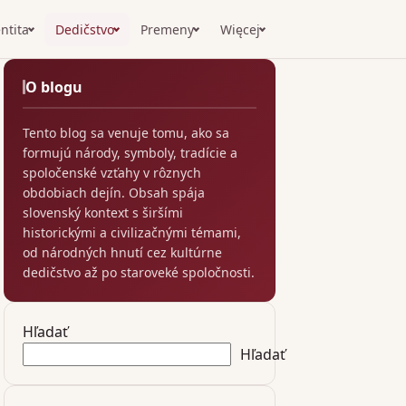
ntita
Dedičstvo
Premeny
Więcej
O blogu
Tento blog sa venuje tomu, ako sa
formujú národy, symboly, tradície a
spoločenské vzťahy v rôznych
obdobiach dejín. Obsah spája
slovenský kontext s širšími
historickými a civilizačnými témami,
od národných hnutí cez kultúrne
dedičstvo až po staroveké spoločnosti.
Hľadať
Hľadať