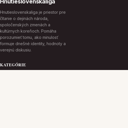
Hnutieslovenskaliga
Hnutieslovenskaliga je priestor pre
čítanie o dejinách národa,
spoločenských zmenách a
kultúrnych koreňoch. Pomáha
porozumieť tomu, ako minulosť
formuje dnešné identity, hodnoty a
verejnú diskusiu.
KATEGÓRIE
Bez kategorii
Kultúrne Dedičstvo
TÉMY
Moderná Spoločnosť
Národná Identita