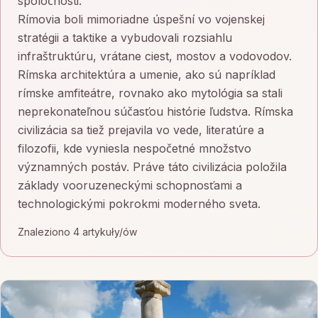
spoločnosti.
Rímovia boli mimoriadne úspešní vo vojenskej
stratégii a taktike a vybudovali rozsiahlu
infraštruktúru, vrátane ciest, mostov a vodovodov.
Rímska architektúra a umenie, ako sú napríklad
rímske amfiteátre, rovnako ako mytológia sa stali
neprekonateľnou súčasťou histórie ľudstva. Rímska
civilizácia sa tiež prejavila vo vede, literatúre a
filozofii, kde vyniesla nespočetné množstvo
významných postáv. Práve táto civilizácia položila
základy vooruzeneckými schopnosťami a
technologickými pokrokmi moderného sveta.
Znaleziono 4 artykuły/ów