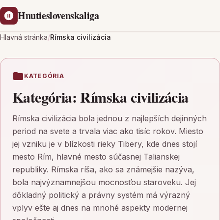
Hnutieslovenskaliga
Hlavná stránka
/
Rímska civilizácia
KATEGÓRIA
Kategória:
Rímska civilizácia
Rímska civilizácia bola jednou z najlepších dejinných
period na svete a trvala viac ako tisíc rokov. Miesto
jej vzniku je v blízkosti rieky Tibery, kde dnes stojí
mesto Rím, hlavné mesto súčasnej Talianskej
republiky. Rímska ríša, ako sa známejšie nazýva,
bola najvýznamnejšou mocnosťou staroveku. Jej
dôkladný politický a právny systém má výrazný
vplyv ešte aj dnes na mnohé aspekty modernej