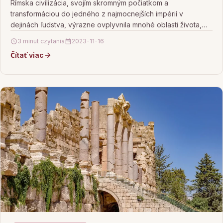
Rímska civilizácia, svojím skromným počiatkom a
transformáciou do jedného z najmocnejších impérií v
dejinách ľudstva, výrazne ovplyvnila mnohé oblasti života,
vrátane kultúry, politiky, práva…
3 minut czytania
2023-11-16
Čítať viac