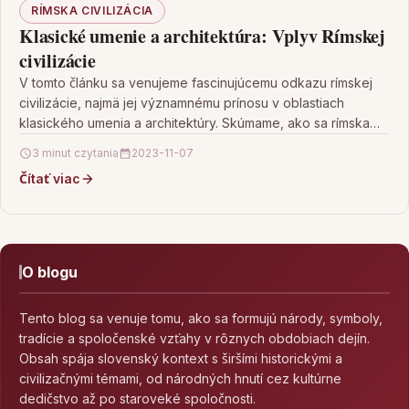
RÍMSKA CIVILIZÁCIA
Klasické umenie a architektúra: Vplyv Rímskej
civilizácie
V tomto článku sa venujeme fascinujúcemu odkazu rímskej
civilizácie, najmä jej významnému prínosu v oblastiach
klasického umenia a architektúry. Skúmame, ako sa rímska
civilizácia…
3 minut czytania
2023-11-07
Čítať viac
O blogu
Tento blog sa venuje tomu, ako sa formujú národy, symboly,
tradície a spoločenské vzťahy v rôznych obdobiach dejín.
Obsah spája slovenský kontext s širšími historickými a
civilizačnými témami, od národných hnutí cez kultúrne
dedičstvo až po staroveké spoločnosti.