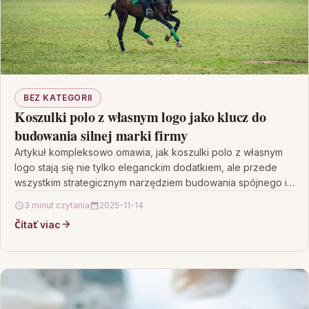
BEZ KATEGORII
Koszulki polo z własnym logo jako klucz do
budowania silnej marki firmy
Artykuł kompleksowo omawia, jak koszulki polo z własnym
logo stają się nie tylko eleganckim dodatkiem, ale przede
wszystkim strategicznym narzędziem budowania spójnego i
profesjonalnego…
3 minut czytania
2025-11-14
Čítať viac