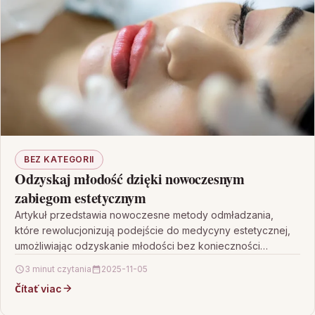
BEZ KATEGORII
Odzyskaj młodość dzięki nowoczesnym
zabiegom estetycznym
Artykuł przedstawia nowoczesne metody odmładzania,
które rewolucjonizują podejście do medycyny estetycznej,
umożliwiając odzyskanie młodości bez konieczności
inwazyjnych operacji. W tekście omówiono precyzyjne
3 minut czytania
2025-11-05
zabiegi, takie…
Čítať viac