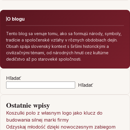
O blogu
Tento blog sa venuje tomu, ako sa formujú národy, symboly,
tradície a spoločenské vzťahy v rôznych obdobiach dejín.
Obsah spája slovenský kontext s širšími historickými a
civilizačnými témami, od národných hnutí cez kultúrne
dedičstvo až po staroveké spoločnosti.
Hľadať
Hľadať
Ostatnie wpisy
Koszulki polo z własnym logo jako klucz do
budowania silnej marki firmy
Odzyskaj młodość dzięki nowoczesnym zabiegom