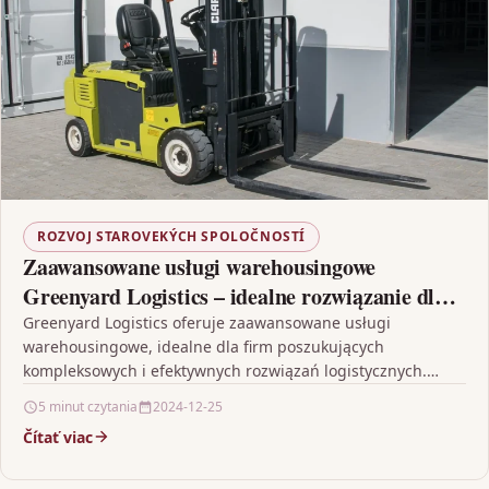
ROZVOJ STAROVEKÝCH SPOLOČNOSTÍ
Zaawansowane usługi warehousingowe
Greenyard Logistics – idealne rozwiązanie dla
Twojej działalności logistycznej
Greenyard Logistics oferuje zaawansowane usługi
warehousingowe, idealne dla firm poszukujących
kompleksowych i efektywnych rozwiązań logistycznych.
Firma wyróżnia się nowoczesną infrastrukturą magazynową,
5 minut czytania
2024-12-25
ekologicznym podejściem oraz…
Čítať viac