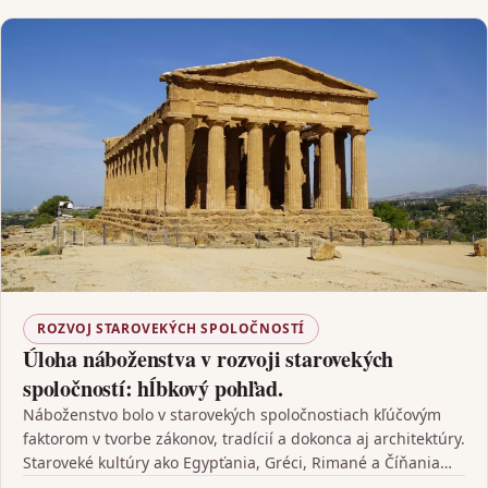
ROZVOJ STAROVEKÝCH SPOLOČNOSTÍ
Úloha náboženstva v rozvoji starovekých
spoločností: hĺbkový pohľad.
Náboženstvo bolo v starovekých spoločnostiach kľúčovým
faktorom v tvorbe zákonov, tradícií a dokonca aj architektúry.
Staroveké kultúry ako Egypťania, Gréci, Rimané a Číňania
čerpali…