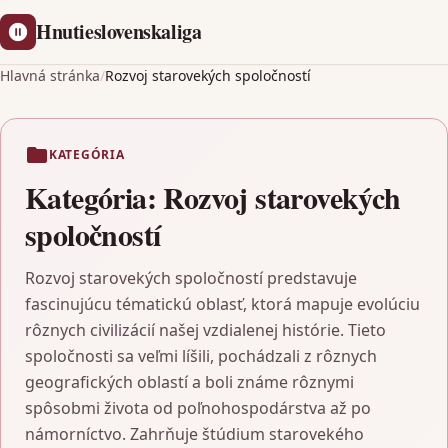
Hnutieslovenskaliga
Hlavná stránka
/
Rozvoj starovekých spoločností
KATEGÓRIA
Kategória:
Rozvoj starovekých
spoločností
Rozvoj starovekých spoločností predstavuje
fascinujúcu tématickú oblasť, ktorá mapuje evolúciu
rôznych civilizácií našej vzdialenej histórie. Tieto
spoločnosti sa veľmi líšili, pochádzali z rôznych
geografických oblastí a boli známe rôznymi
spôsobmi života od poľnohospodárstva až po
námorníctvo. Zahrňuje štúdium starovekého