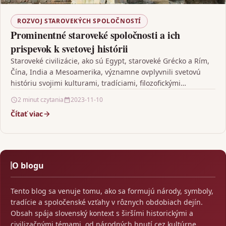
ROZVOJ STAROVEKÝCH SPOLOČNOSTÍ
Prominentné staroveké spoločnosti a ich
prispevok k svetovej histórii
Staroveké civilizácie, ako sú Egypt, staroveké Grécko a Rím,
Čína, India a Mesoamerika, významne ovplyvnili svetovú
históriu svojimi kulturami, tradíciami, filozofickými
hodnotami a technologickými…
2 minut czytania
2023-11-10
Čítať viac
O blogu
Tento blog sa venuje tomu, ako sa formujú národy, symboly,
tradície a spoločenské vzťahy v rôznych obdobiach dejín.
Obsah spája slovenský kontext s širšími historickými a
civilizačnými témami, od národných hnutí cez kultúrne