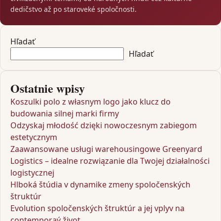
dedičstvo až po staroveké spoločnosti.
Hľadať
Hľadať
Ostatnie wpisy
Koszulki polo z własnym logo jako klucz do
budowania silnej marki firmy
Odzyskaj młodość dzięki nowoczesnym zabiegom
estetycznym
Zaawansowane usługi warehousingowe Greenyard
Logistics – idealne rozwiązanie dla Twojej działalności
logistycznej
Hlboká štúdia v dynamike zmeny spoločenských
štruktúr
Evolution spoločenských štruktúr a jej vplyv na
contemporaý život