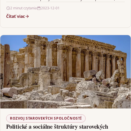
vrátane rozvoja poľnohospodárstva a vynálezu…
2 minut czytania
2023-12-01
Čítať viac
ROZVOJ STAROVEKÝCH SPOLOČNOSTÍ
Politické a sociálne štruktúry starovekých