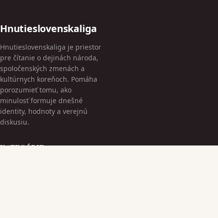
Hnutieslovenskaliga
Hnutieslovenskaliga je priestor
pre čítanie o dejinách národa,
spoločenských zmenách a
kultúrnych koreňoch. Pomáha
porozumieť tomu, ako
minulosť formuje dnešné
identity, hodnoty a verejnú
diskusiu.
KATEGÓRIE
Bez kategorii
Kultúrne Dedičstvo
TÉMY