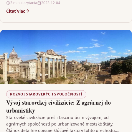
3 minut czytania
2023-12-04
Čítať viac
ROZVOJ STAROVEKÝCH SPOLOČNOSTÍ
Vývoj starovekej civilizácie: Z agrárnej do
urbanistiky
Staroveké civilizácie prešli fascinujúcim vývojom, od
agrárnych spoločností po urbanizované mestské štáty.
Článok detailne opisuje kľúčové faktory tohto prechodu,