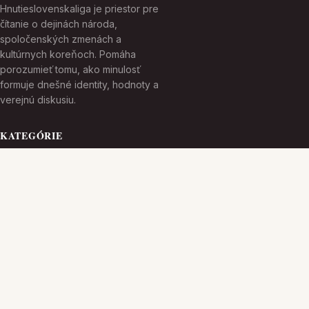
Hnutieslovenskaliga je priestor pre
čítanie o dejinách národa,
spoločenských zmenách a
kultúrnych koreňoch. Pomáha
porozumieť tomu, ako minulosť
formuje dnešné identity, hodnoty a
verejnú diskusiu.
KATEGÓRIE
Bez kategorii
Kultúrne Dedičstvo
TÉMY
Moderná Spoločnosť
Národná Identita
VIAC