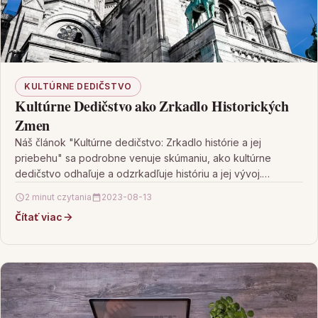
KULTÚRNE DEDIČSTVO
Kultúrne Dedičstvo ako Zrkadlo Historických
Zmen
Náš článok "Kultúrne dedičstvo: Zrkadlo histórie a jej
priebehu" sa podrobne venuje skúmaniu, ako kultúrne
dedičstvo odhaľuje a odzrkadľuje históriu a jej vývoj.
Ukazuje,…
2 minut czytania
2023-08-13
Čítať viac