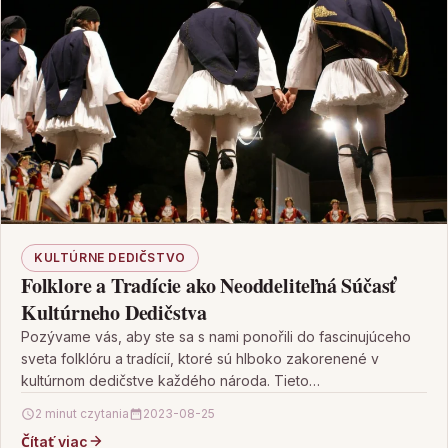
KULTÚRNE DEDIČSTVO
Folklore a Tradície ako Neoddeliteľná Súčasť
Kultúrneho Dedičstva
Pozývame vás, aby ste sa s nami ponořili do fascinujúceho
sveta folklóru a tradícií, ktoré sú hlboko zakorenené v
kultúrnom dedičstve každého národa. Tieto…
2 minut czytania
2023-08-25
Čítať viac