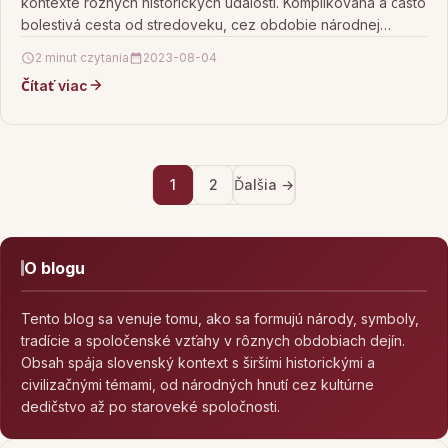
kontexte rôznych historických udalostí. Komplikovaná a často
bolestivá cesta od stredoveku, cez obdobie národnej
obrody až…
2 minut czytania
2023-08-04
Čítať viac
1
2
Ďalšia →
O blogu
Tento blog sa venuje tomu, ako sa formujú národy, symboly,
tradície a spoločenské vzťahy v rôznych obdobiach dejín.
Obsah spája slovenský kontext s širšími historickými a
civilizačnými témami, od národných hnutí cez kultúrne
dedičstvo až po staroveké spoločnosti.