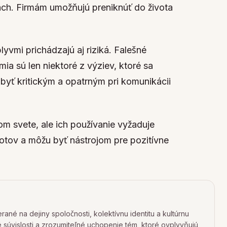
ach. Firmám umožňujú preniknúť do života
lyvmi prichádzajú aj riziká. Falešné
ia sú len niektoré z výziev, ktoré sa
é byť kritickým a opatrným pri komunikácii
om svete, ale ich používanie vyžaduje
otov a môžu byť nástrojom pre pozitívne
ané na dejiny spoločnosti, kolektívnu identitu a kultúrnu
ké súvislosti a zrozumiteľné uchopenie tém, ktoré ovplyvňujú