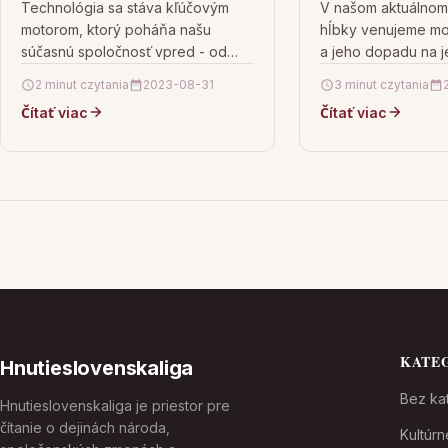
Technológia sa stáva kľúčovým
V našom aktuálnom
motorom, ktorý poháňa našu
hĺbky venujeme m
súčasnú spoločnosť vpred - od
a jeho dopadu na 
spôsobu, akým pracujeme a učíme
človeka. Analýzou 
2 minut czytania
2023-08-31
3 minut czytania
sa, cez to, ako komunikujeme, až…
modernej spoločnos
Čítať viac
Čítať viac
rýchle tempo…
KATE
Hnutieslovenskaliga
Bez kat
Hnutieslovenskaliga je priestor pre
čítanie o dejinách národa,
Kultúr