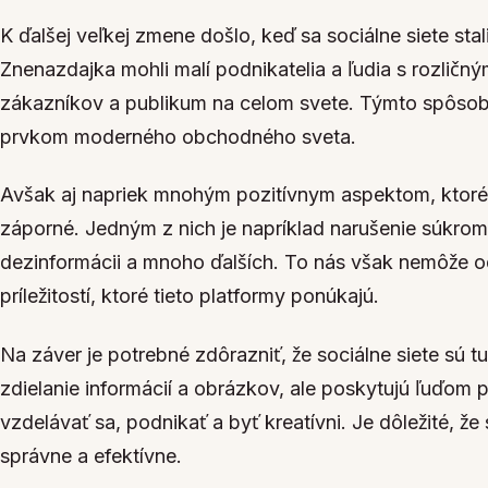
K ďalšej veľkej zmene došlo, keď sa sociálne siete sta
Znenazdajka mohli malí podnikatelia a ľudia s rozličn
zákazníkov a publikum na celom svete. Týmto spôsob
prvkom moderného obchodného sveta.
Avšak aj napriek mnohým pozitívnym aspektom, ktoré pri
záporné. Jedným z nich je napríklad narušenie súkrom
dezinformácii a mnoho ďalších. To nás však nemôže o
príležitostí, ktoré tieto platformy ponúkajú.
Na záver je potrebné zdôrazniť, že sociálne siete sú tu
zdielanie informácií a obrázkov, ale poskytujú ľuďom
vzdelávať sa, podnikať a byť kreatívni. Je dôležité, že
správne a efektívne.