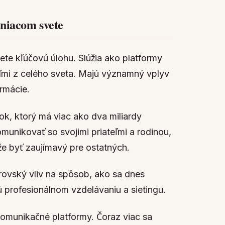
eniacom svete
te kľúčovú úlohu. Slúžia ako platformy
ľuďmi z celého sveta. Majú významný vplyv
rmácie.
ok, ktorý má viac ako dva miliardy
unikovať so svojimi priateľmi a rodinou,
ôže byť zaujímavý pre ostatných.
brovský vliv na spôsob, ako sa dnes
ú profesionálnom vzdelávaniu a sietingu.
 komunikačné platformy. Čoraz viac sa