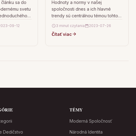
trendy a výzvy
 článku sa do
Hodnoty a normy v našej
odernému svetu
spoločnosti dnes a ich hlavné
jednoduchého
trendy sú centrálnou témou tohto
vplyvov
článku. Autor sa sústreďuje na to,
2023-09-12
3 minut czytania
2023-07-26
ti, akými sú
ako sa tieto…
Čítať viac
GÓRIE
TÉMY
egorii
Moderná Spoločnosť
ne Dedičstvo
Národná Identita