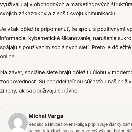
využívajú aj v obchodných a marketingových štruktúr
svojich zákazníkov a zlepšiť svoju komunikáciu.
Je však dôležité pripomenúť, že spolu s pozitívnymi vp
informácie, kybernetické šikanovanie, narušenie súkrom
spájajú s používaním sociálnych sietí. Preto je dôležit
online.
Na záver, sociálne siete hrajú dôležitú úlohu v modern
zodpovednosť. Sú neoddeliteľnou súčasťou našich živ
zmeny, ak sa používajú správne.
Michal Varga
Redakcia Hnutieslovenskaliga pripravuje články zamer
pamäť. V textoch sa usiluje o vecný výklad, historic