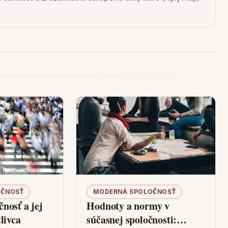
OČNOSŤ
MODERNÁ SPOLOČNOSŤ
nosť a jej
Hodnoty a normy v
livca
súčasnej spoločnosti: