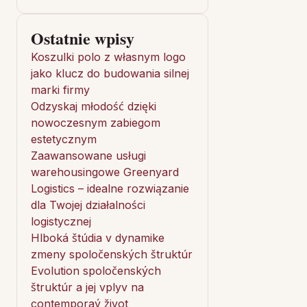
Ostatnie wpisy
Koszulki polo z własnym logo
jako klucz do budowania silnej
marki firmy
Odzyskaj młodość dzięki
nowoczesnym zabiegom
estetycznym
Zaawansowane usługi
warehousingowe Greenyard
Logistics – idealne rozwiązanie
dla Twojej działalności
logistycznej
Hlboká štúdia v dynamike
zmeny spoločenských štruktúr
Evolution spoločenských
štruktúr a jej vplyv na
contemporaý život