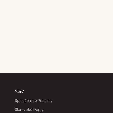
VIAC
Spoločenské Premeny
Staroveké Dejiny