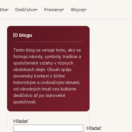
tita
Dedičstvo
Premeny
Więcej
O blogu
Tento blog sa venuje tomu, ako sa
formujú národy, symboly, tradície a
spoločenské vzťahy v rôznych
obdobiach dejín. Obsah spája
slovenský kontext s širšími
historickými a civilizačnými témami,
od národných hnutí cez kultúrne
dedičstvo až po staroveké
spoločnosti.
Hľadať
Hľadať