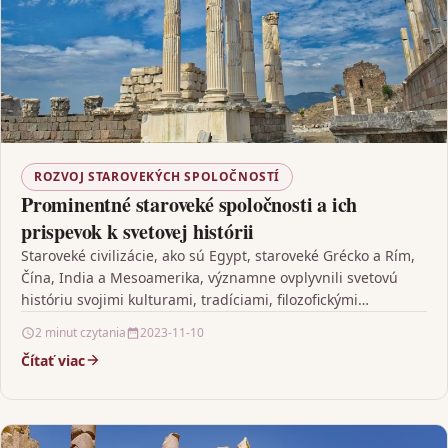
ROZVOJ STAROVEKÝCH SPOLOČNOSTÍ
Prominentné staroveké spoločnosti a ich
prispevok k svetovej histórii
Staroveké civilizácie, ako sú Egypt, staroveké Grécko a Rím,
Čína, India a Mesoamerika, významne ovplyvnili svetovú
históriu svojimi kulturami, tradíciami, filozofickými
hodnotami a technologickými…
2 minut czytania
2023-11-10
Čítať viac