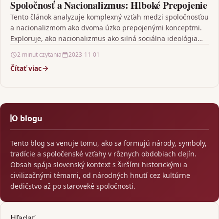
Spoločnosť a Nacionalizmus: Hlboké Prepojenie
Tento článok analyzuje komplexný vzťah medzi spoločnosťou
a nacionalizmom ako dvoma úzko prepojenými konceptmi.
Exploruje, ako nacionalizmus ako silná sociálna ideológia
ovplyvňuje rozličné aspekty…
2 minut czytania
2023-11-01
Čítať viac
O blogu
Tento blog sa venuje tomu, ako sa formujú národy, symboly,
tradície a spoločenské vzťahy v rôznych obdobiach dejín.
Obsah spája slovenský kontext s širšími historickými a
civilizačnými témami, od národných hnutí cez kultúrne
dedičstvo až po staroveké spoločnosti.
Hľadať