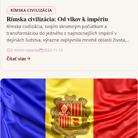
RÍMSKA CIVILIZÁCIA
Rímska civilizácia: Od vlkov k impériu
Rímska civilizácia, svojím skromným počiatkom a
transformáciou do jedného z najmocnejších impérií v
dejinách ľudstva, výrazne ovplyvnila mnohé oblasti života,
vrátane kultúry, politiky, práva…
3 minut czytania
2023-11-16
Čítať viac