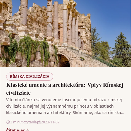
RÍMSKA CIVILIZÁCIA
Klasické umenie a architektúra: Vplyv Rímskej
civilizácie
V tomto článku sa venujeme fascinujúcemu odkazu rímskej
civilizácie, najmä jej významnému prínosu v oblastiach
klasického umenia a architektúry. Skúmame, ako sa rímska
civilizácia…
3 minut czytania
2023-11-07
Čítať viac