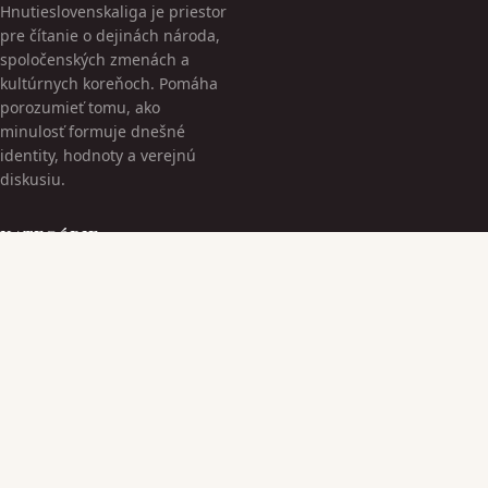
Hnutieslovenskaliga je priestor
pre čítanie o dejinách národa,
spoločenských zmenách a
kultúrnych koreňoch. Pomáha
porozumieť tomu, ako
minulosť formuje dnešné
identity, hodnoty a verejnú
diskusiu.
KATEGÓRIE
Bez kategorii
Kultúrne Dedičstvo
TÉMY
Moderná Spoločnosť
Národná Identita