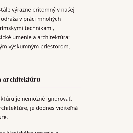
stále výrazne prítomný v našej
a odráža v práci mnohých
 rímskymi technikami,
sické umenie a architektúra:
ečným výskumným priestorom,
a architektúru
tektúru je nemožné ignorovať.
rchitektúre, je dodnes viditeľná
úre.
 sa klasického umenia a