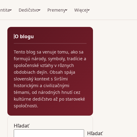
ntita
Dedičstvo
Premeny
Więcej
O blogu
Tento blog sa venuje tomu, ako sa
formujú národy, symboly, tradície a
spoločenské vzťahy v rôznych
obdobiach dejín. Obsah spája
slovenský kontext s širšími
historickými a civilizačnými
témami, od národných hnutí cez
kultúrne dedičstvo až po staroveké
spoločnosti.
Hľadať
Hľadať