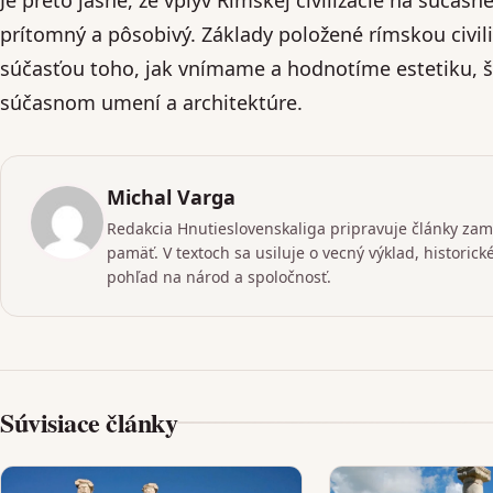
prítomný a pôsobivý. Základy položené rímskou civil
súčasťou toho, jak vnímame a hodnotíme estetiku, š
súčasnom umení a architektúre.
Michal Varga
Redakcia Hnutieslovenskaliga pripravuje články zame
pamäť. V textoch sa usiluje o vecný výklad, historic
pohľad na národ a spoločnosť.
Súvisiace články