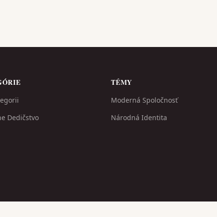
GÓRIE
TÉMY
egorii
Moderná Spoločnosť
ne Dedičstvo
Národná Identita