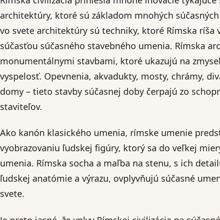
architektúry, ktoré sú základom mnohých súčasných 
vo svete architektúry sú techniky, ktoré Rímska ríša 
súčasťou súčasného stavebného umenia. Rímska arch
monumentálnymi stavbami, ktoré ukazujú na zmysel 
vyspelosť. Opevnenia, akvadukty, mosty, chrámy, div
domy – tieto stavby súčasnej doby čerpajú zo schopn
staviteľov.
Ako kanón klasického umenia, rímske umenie predsta
vyobrazovaniu ľudskej figúry, ktorý sa do veľkej mie
umenia. Rímska socha a maľba na stenu, s ich detai
ľudskej anatómie a výrazu, ovplyvňujú súčasné umen
svete.
Je preto jasné, že vplyv Rímskej civilizácie na súčasn