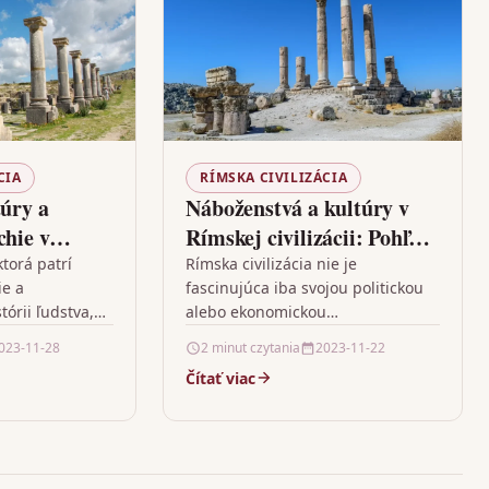
CIA
RÍMSKA CIVILIZÁCIA
túry a
Náboženstvá a kultúry v
chie v
Rímskej civilizácii: Pohľad
ácii
do hlbokých koreňov
ktorá patrí
Rímska civilizácia nie je
ie a
fascinujúca iba svojou politickou
tórii ľudstva,
alebo ekonomickou
avý objekt
významnosťou, ale i svojou
023-11-28
2 minut czytania
2023-11-22
ntexte jej
jedinečnou túžbou po začlenení
Čítať viac
 a sociálnej
rôznych kultúr a náboženských
tradícií, ktoré…