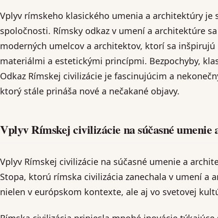
Vplyv rímskeho klasického umenia a architektúry je 
spoločnosti. Rímsky odkaz v umení a architektúre s
moderných umelcov a architektov, ktorí sa inšpirujú
materiálmi a estetickými princípmi. Bezpochyby, kla
Odkaz Rímskej civilizácie je fascinujúcim a nekon
ktorý stále prináša nové a nečakané objavy.
Vplyv Rímskej civilizácie na súčasné umenie 
Vplyv Rímskej civilizácie na súčasné umenie a archi
Stopa, ktorú rímska civilizácia zanechala v umení a a
nielen v európskom kontexte, ale aj vo svetovej kult
Rímska civilizácia priniesla mnohé inovácie týkajúce