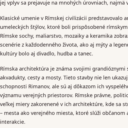
jej vplyv sa prejavuje na mnohých úrovniach, najmä v
Klasické umenie v Rímskej civilizácii predstavovalo
umeleckých štýlov, ktoré boli prispôsobené rímskym
Rímske sochy, maliarstvo, mozaiky a keramika zobrazo
scenérie z každodenného života, ako aj mýty a legen
kultúry bolo aj divadlo, hudba a tanec.
Rímska architektúra je známa svojimi grandióznymi 
akvadukty, cesty a mosty. Tieto stavby nie len ukazuj
schopnosti Rimanov, ale sú aj dôkazom ich vyspeléh
významu verejných priestorov. Rímske právne, politic
veľkej miery zakorenené v ich architektúre, kde sa s
– mesta ako verejného miesta, ktoré slúži občanom 
interakcie.