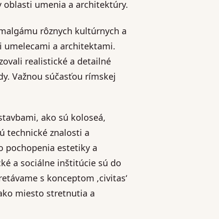
 oblasti umenia a architektúry.
 amalgámu rôznych kultúrnych a
i umelecami a architektami.
vali realistické a detailné
dy. Važnou súčasťou rímskej
stavbami, ako sú koloseá,
ú technické znalosti a
o pochopenia estetiky a
ké a sociálne inštitúcie sú do
tretávame s konceptom ‚civitas‘
ako miesto stretnutia a