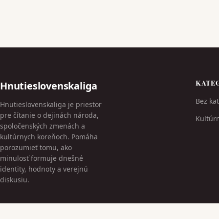
KATE
Hnutieslovenskaliga
Bez kat
Hnutieslovenskaliga je priestor
pre čítanie o dejinách národa,
Kultúr
spoločenských zmenách a
kultúrnych koreňoch. Pomáha
porozumieť tomu, ako
minulosť formuje dnešné
identity, hodnoty a verejnú
diskusiu.