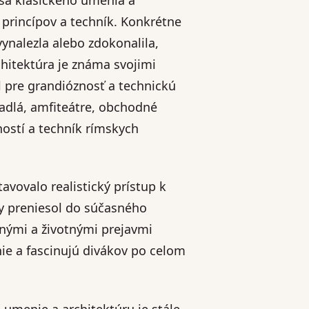
princípov a techník. Konkrétne
vynalezla alebo zdokonalila,
itektúra je známa svojimi
pre grandióznosť a technickú
adlá, amfiteátre, obchodné
ostí a techník rímskych
vovalo realistický prístup k
ry preniesol do súčasného
lnými a životnými prejavmi
ie a fascinujú divákov po celom
é umenie a architektúru je stále