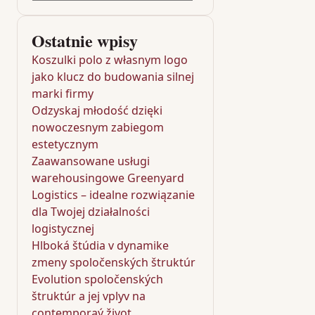
Ostatnie wpisy
Koszulki polo z własnym logo
jako klucz do budowania silnej
marki firmy
Odzyskaj młodość dzięki
nowoczesnym zabiegom
estetycznym
Zaawansowane usługi
warehousingowe Greenyard
Logistics – idealne rozwiązanie
dla Twojej działalności
logistycznej
Hlboká štúdia v dynamike
zmeny spoločenských štruktúr
Evolution spoločenských
štruktúr a jej vplyv na
contemporaý život