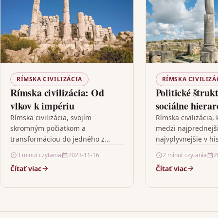
RÍMSKA CIVILIZÁCIA
RÍMSKA CIVILIZÁ
Rímska civilizácia: Od
Politické štruk
vlkov k impériu
sociálne hierar
Rímskej civiliz
Rímska civilizácia, svojím
Rímska civilizácia, 
skromným počiatkom a
medzi najprednejš
transformáciou do jedného z
najvplyvnejšie v his
najmocnejších impérií v dejinách
predstavuje zaujím
3 minut czytania
2023-11-16
2 minut czytania
2
ľudstva, výrazne ovplyvnila mnohé
výskumu najmä v ko
Čítať viac
Čítať viac
oblasti života, vrátane kultúry,
politických štruktúr
politiky, práva…
hierarchie.…