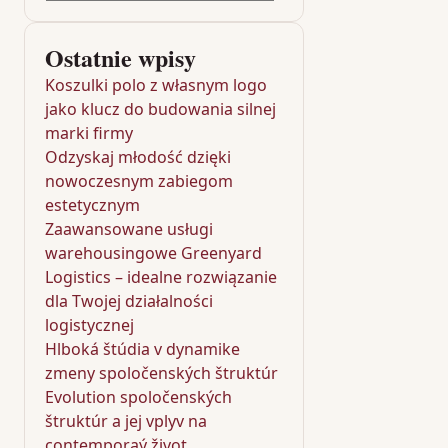
Ostatnie wpisy
Koszulki polo z własnym logo
jako klucz do budowania silnej
marki firmy
Odzyskaj młodość dzięki
nowoczesnym zabiegom
estetycznym
Zaawansowane usługi
warehousingowe Greenyard
Logistics – idealne rozwiązanie
dla Twojej działalności
logistycznej
Hlboká štúdia v dynamike
zmeny spoločenských štruktúr
Evolution spoločenských
štruktúr a jej vplyv na
contemporaý život