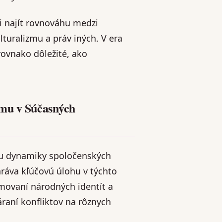
i najít rovnováhu medzi
turalizmu a práv iných. V era
rovnako dôležité, ako
zmu v Súčasných
ou dynamiky spoločenských
ráva kľúčovú úlohu v týchto
movaní národných identít a
áraní konfliktov na rôznych