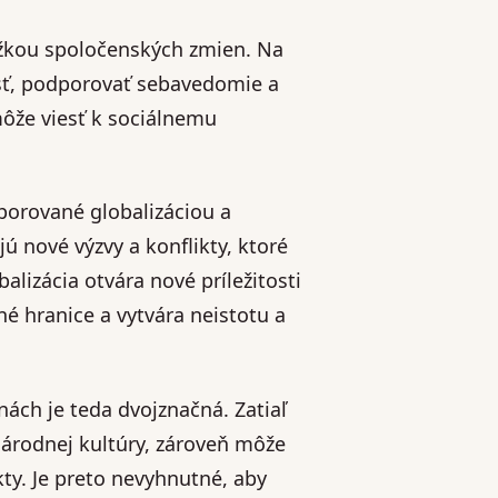
ážkou spoločenských zmien. Na
sť, podporovať sebavedomie a
môže viesť k sociálnemu
dporované globalizáciou a
ú nové výzvy a konflikty, ktoré
alizácia otvára nové príležitosti
é hranice a vytvára neistotu a
ch je teda dvojznačná. Zatiaľ
árodnej kultúry, zároveň môže
kty. Je preto nevyhnutné, aby