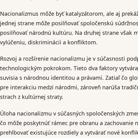
Nacionalizmus môže byť katalyzátorom, ale aj prek
jednej strane môže posilňovať spoločenskú súdržno
posilňovať národnú kultúru. Na druhej strane však 
vylúčeniu, diskriminácii a konfliktom.
Rozvoj a rozšírenie nacionalizmu je v súčasnosti po
technologickým pokrokom. Tieto dva faktory vytváraj
suvisia s národnou identitou a právami. Zatiaľ čo glob
pre interakciu medzi národmi, zároveň narúša tradičn
strach z kultúrnej straty.
Úloha nacionalizmu v súčasných spoločenských zmená
čo môže poskytnúť rámec pre obranu a zachovanie n
prehlbovať existujúce rozdiely a vytvárať nové konfli