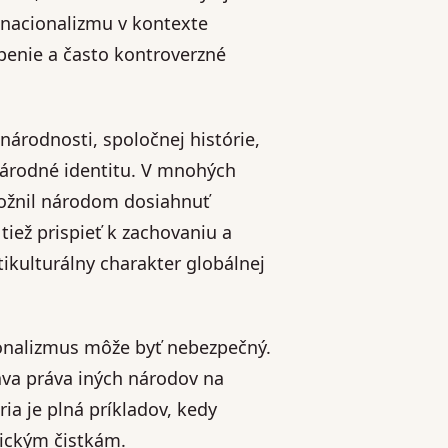
 nacionalizmu v kontexte
penie a často kontroverzné
árodnosti, spoločnej histórie,
e národné identitu. V mnohých
ožnil národom dosiahnuť
iež prispieť k zachovaniu a
ikulturálny charakter globálnej
cionalizmus môže byť nebezpečný.
va práva iných národov na
ria je plná príkladov, kedy
nickým čistkám.