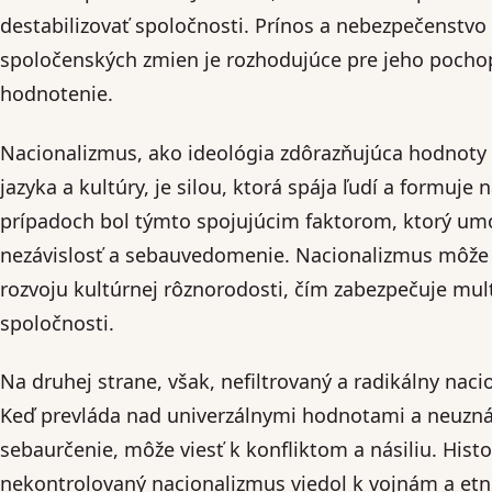
destabilizovať spoločnosti. Prínos a nebezpečenstvo
spoločenských zmien je rozhodujúce pre jeho pocho
hodnotenie.
Nacionalizmus, ako ideológia zdôrazňujúca hodnoty n
jazyka a kultúry, je silou, ktorá spája ľudí a formuj
prípadoch bol týmto spojujúcim faktorom, ktorý um
nezávislosť a sebauvedomenie. Nacionalizmus môže t
rozvoju kultúrnej rôznorodosti, čím zabezpečuje mult
spoločnosti.
Na druhej strane, však, nefiltrovaný a radikálny na
Keď prevláda nad univerzálnymi hodnotami a neuzná
sebaurčenie, môže viesť k konfliktom a násiliu. Histo
nekontrolovaný nacionalizmus viedol k vojnám a et