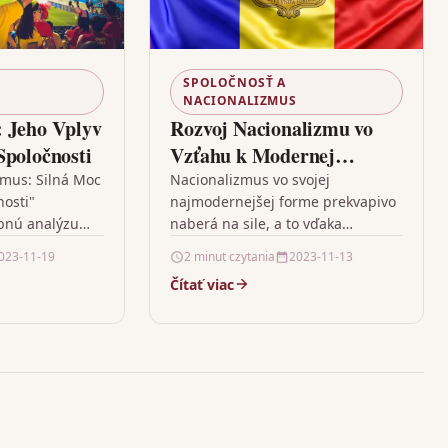
SPOLOČNOSŤ A
NACIONALIZMUS
: Jeho Vplyv
Rozvoj Nacionalizmu vo
Spoločnosti
Vzťahu k Modernej
Spoločnosti
zmus: Silná Moc
Nacionalizmus vo svojej
nosti"
najmodernejšej forme prekvapivo
bnú analýzu
naberá na sile, a to vďaka
nalizmom a
globalizačným tlakom na
023-11-19
2 minut czytania
2023-11-13
nosti. Na
homogenizáciu súčasných kultúr.
Čítať viac
azňuje úlohu
Naše kolektívne uvädomovanie sa,
silného…
že kultúra…