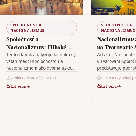
SPOLOČNOSŤ A
SPOLOČNOSŤ A
NACIONALIZMUS
NACIONALIZMUS
Spoločnosť a
Nacionalizmus
Nacionalizmus: Hlboké
na Tvarovanie 
Prepojenie
Tento článok analyzuje komplexný
Artykuł "Nacionali
vzťah medzi spoločnosťou a
v Tvarovaní Spoloč
nacionalizmom ako dvoma úzko
predstavuje podro
prepojenými konceptmi.
väzby medzi nacio
2 minut czytania
2023-11-01
2 minut czytania
2
Exploruje, ako nacionalizmus ako
formovaním spoloč
Čítať viac
Čítať viac
silná sociálna ideológia
jednej strane zdôr
ovplyvňuje rozličné aspekty…
nacionalizmu ako 