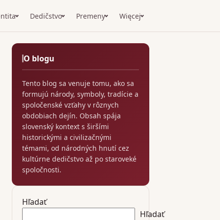
ntita
Dedičstvo
Premeny
Więcej
O blogu
Tento blog sa venuje tomu, ako sa
formujú národy, symboly, tradície a
spoločenské vzťahy v rôznych
obdobiach dejín. Obsah spája
slovenský kontext s širšími
historickými a civilizačnými
témami, od národných hnutí cez
kultúrne dedičstvo až po staroveké
spoločnosti.
Hľadať
Hľadať