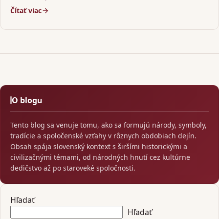
ekologicznym podejściem oraz…
Čítať viac
O blogu
Tento blog sa venuje tomu, ako sa formujú národy, symboly,
tradície a spoločenské vzťahy v rôznych obdobiach dejín.
Obsah spája slovenský kontext s širšími historickými a
civilizačnými témami, od národných hnutí cez kultúrne
dedičstvo až po staroveké spoločnosti.
Hľadať
Hľadať