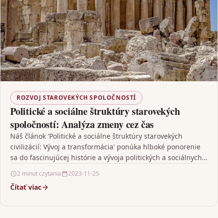
ROZVOJ STAROVEKÝCH SPOLOČNOSTÍ
Politické a sociálne štruktúry starovekých
spoločností: Analýza zmeny cez čas
Náš článok 'Politické a sociálne štruktúry starovekých
civilizácií: Vývoj a transformácia' ponúka hlboké ponorenie
sa do fascinujúcej histórie a vývoja politických a sociálnych
štruktúr…
2 minut czytania
2023-11-25
Čítať viac