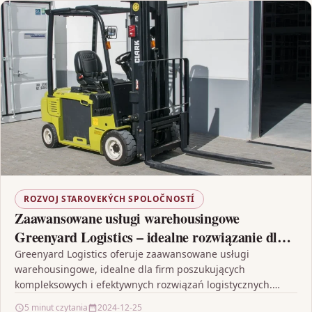
ROZVOJ STAROVEKÝCH SPOLOČNOSTÍ
Zaawansowane usługi warehousingowe
Greenyard Logistics – idealne rozwiązanie dla
Twojej działalności logistycznej
Greenyard Logistics oferuje zaawansowane usługi
warehousingowe, idealne dla firm poszukujących
kompleksowych i efektywnych rozwiązań logistycznych.
Firma wyróżnia się nowoczesną infrastrukturą magazynową,
5 minut czytania
2024-12-25