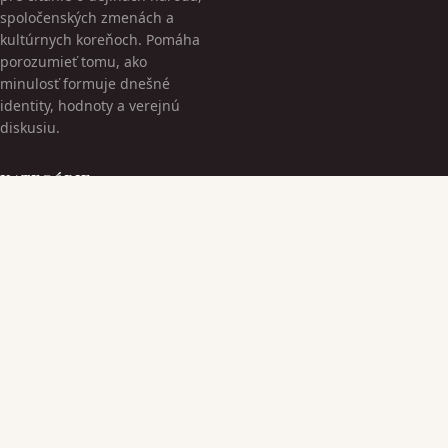
spoločenských zmenách a
kultúrnych koreňoch. Pomáha
porozumieť tomu, ako
minulosť formuje dnešné
identity, hodnoty a verejnú
diskusiu.
KATEGÓRIE
Bez kategorii
Kultúrne Dedičstvo
TÉMY
Moderná Spoločnosť
Národná Identita
VIAC