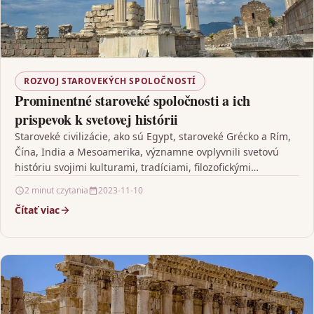
ROZVOJ STAROVEKÝCH SPOLOČNOSTÍ
Prominentné staroveké spoločnosti a ich
prispevok k svetovej histórii
Staroveké civilizácie, ako sú Egypt, staroveké Grécko a Rím,
Čína, India a Mesoamerika, významne ovplyvnili svetovú
históriu svojimi kulturami, tradíciami, filozofickými
hodnotami a technologickými…
2 minut czytania
2023-11-10
Čítať viac