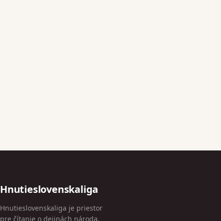
Hnutieslovenskaliga
Hnutieslovenskaliga je priestor
pre čítanie o dejinách národa,