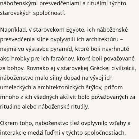
náboženskými presvedčeniami a rituálmi týchto
starovekých spoločností.
Napríklad, v starovekom Egypte, ich náboženské
presvedčenia silne ovplyvnili ich architektúru –
najmä vo výstavbe pyramíd, ktoré boli navrhnuté
ako hrobky pre ich faraónov, ktoré boli považované
za bohov. Rovnako aj v starovekej Gréckej civilizácii,
náboženstvo malo silný dopad na vývoj ich
umeleckých a architektonických štýlov, pričom
mnoho z ich všedných aktivít bolo považovaných za
rituálne alebo náboženské rituály.
Okrem toho, náboženstvo tiež ovplyvnilo vzťahy a
interakcie medzi ľuďmi v týchto spoločnostiach.