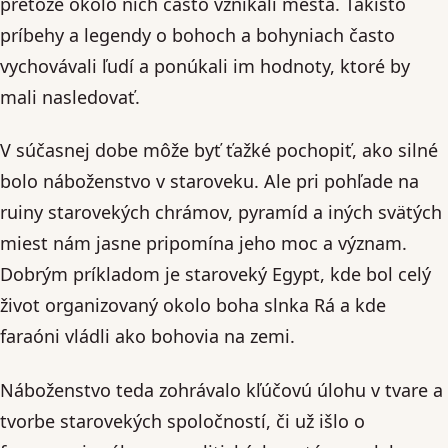
pretože okolo nich často vznikali mestá. Takisto
príbehy a legendy o bohoch a bohyniach často
vychovávali ľudí a ponúkali im hodnoty, ktoré by
mali nasledovať.
V súčasnej dobe môže byť ťažké pochopiť, ako silné
bolo náboženstvo v staroveku. Ale pri pohľade na
ruiny starovekých chrámov, pyramíd a iných svätých
miest nám jasne pripomína jeho moc a význam.
Dobrým príkladom je staroveký Egypt, kde bol celý
život organizovaný okolo boha slnka Rá a kde
faraóni vládli ako bohovia na zemi.
Náboženstvo teda zohrávalo kľúčovú úlohu v tvare a
tvorbe starovekých spoločností, či už išlo o