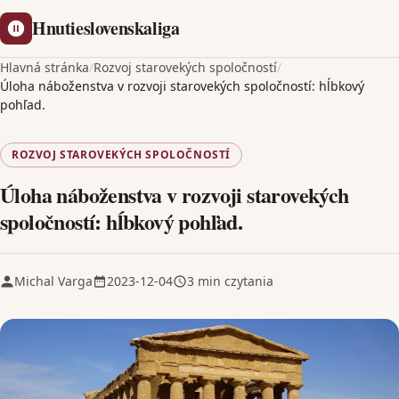
Hnutieslovenskaliga
Hlavná stránka
/
Rozvoj starovekých spoločností
/
Úloha náboženstva v rozvoji starovekých spoločností: hĺbkový
pohľad.
ROZVOJ STAROVEKÝCH SPOLOČNOSTÍ
Úloha náboženstva v rozvoji starovekých
spoločností: hĺbkový pohľad.
Michal Varga
2023-12-04
3 min czytania