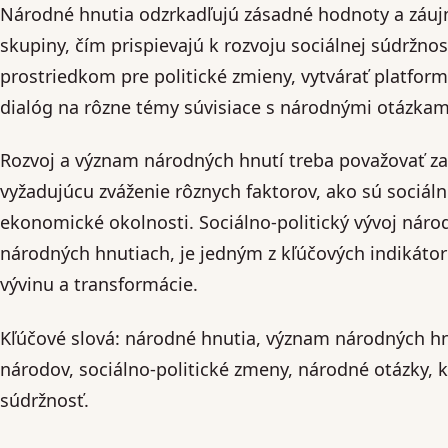
Národné hnutia odzrkadľujú zásadné hodnoty a záuj
skupiny, čím prispievajú k rozvoju sociálnej súdržn
prostriedkom pre politické zmieny, vytvárať platform
dialóg na rôzne témy súvisiace s národnými otázkam
Rozvoj a význam národných hnutí treba považovať za
vyžadujúcu zváženie rôznych faktorov, ako sú sociálne
ekonomické okolnosti. Sociálno-politický vývoj národ
národných hnutiach, je jedným z kľúčových indikátoro
vývinu a transformácie.
Kľúčové slová: národné hnutia, význam národných hnu
národov, sociálno-politické zmeny, národné otázky, k
súdržnosť.