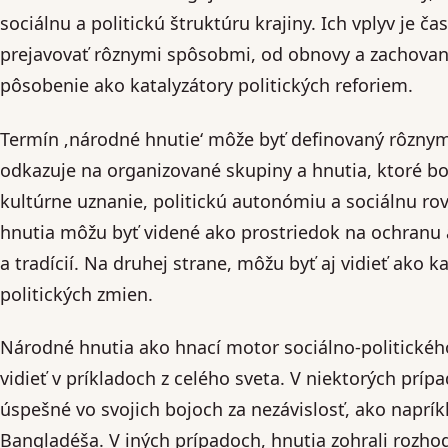
sociálnu a politickú štruktúru krajiny. Ich vplyv je č
prejavovať rôznymi spôsobmi, od obnovy a zachovania
pôsobenie ako katalyzátory politických reforiem.
Termín ‚národné hnutie‘ môže byť definovaný rôzny
odkazuje na organizované skupiny a hnutia, ktoré bo
kultúrne uznanie, politickú autonómiu a sociálnu ro
hnutia môžu byť videné ako prostriedok na ochranu
a tradícií. Na druhej strane, môžu byť aj vidieť ako k
politických zmien.
Národné hnutia ako hnací motor sociálno-politické
vidieť v príkladoch z celého sveta. V niektorých príp
úspešné vo svojich bojoch za nezávislosť, ako naprík
Bangladéša. V iných prípadoch, hnutia zohrali rozho