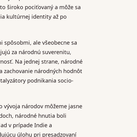
asto široko pociťovaný a môže sa
 kultúrnej identity až po
mi spôsobmi, ale všeobecne sa
jujú za národnú suverenitu,
vnosť. Na jednej strane, národné
 a zachovanie národných hodnôt
atalyzátory podnikania socio-
ho vývoja národov môžeme jasne
adoch, národné hnutia boli
lad v prípade Indie a
dujúcu úlohu pri presadzovaní