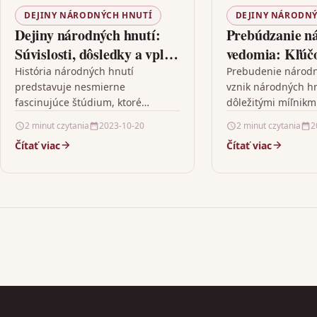
DEJINY NÁRODNÝCH HNUTÍ
DEJINY NÁRODNÝ
Dejiny národných hnutí:
Prebúdzanie n
Súvislosti, dôsledky a vplyv
vedomia: Kľúč
na súčasnosť
momenty v dej
História národných hnutí
Prebudenie národ
predstavuje nesmierne
vznik národných hn
národných hnu
fascinujúce štúdium, ktoré
dôležitými míľnikmi
poskytuje cenné lekcie a
histórii, ktoré sa n
2 minut czytania
2023-10-20
2 minut czytania
2
podrobné uchopenie súčasnej
výrazne líšia. Sú n
Čítať viac
Čítať viac
politiky a spoločnosti. Tieto
príkladom charakte
hnutia, ktoré boli často
prebudenia…
formované…