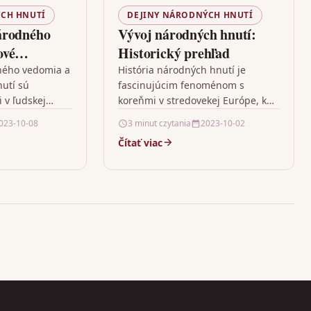
CH HNUTÍ
DEJINY NÁRODNÝCH HNUTÍ
árodného
Vývoj národných hnutí:
ové
Historický prehľad
inách
ného vedomia a
História národných hnutí je
utí sú
fascinujúcim fenoménom s
tí
 v ľudskej
koreňmi v stredovekej Európe, kde
aprieč rokmi
sa začalo formovať národné
023-10-08
3 minut czytania
2023-10-02
ajlepsím
sebavedomie jednotlivých kmeňov
Čítať viac
ristiky
a národov. S príchodom
moderny…