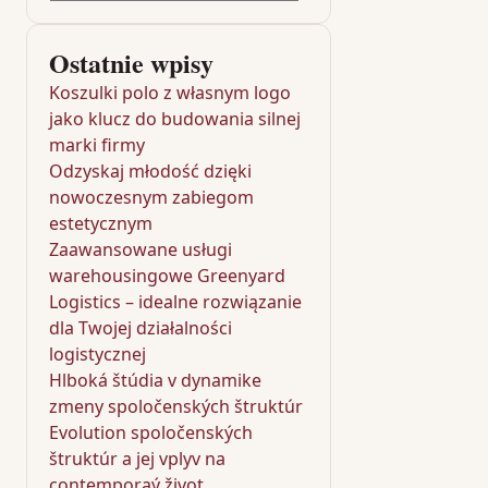
Ostatnie wpisy
Koszulki polo z własnym logo
jako klucz do budowania silnej
marki firmy
Odzyskaj młodość dzięki
nowoczesnym zabiegom
estetycznym
Zaawansowane usługi
warehousingowe Greenyard
Logistics – idealne rozwiązanie
dla Twojej działalności
logistycznej
Hlboká štúdia v dynamike
zmeny spoločenských štruktúr
Evolution spoločenských
štruktúr a jej vplyv na
contemporaý život