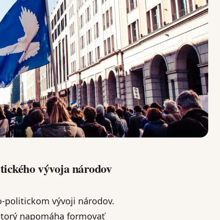
itického vývoja národov
-politickom vývoji národov.
 ktorý napomáha formovať