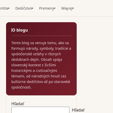
ntita
Dedičstvo
Premeny
Więcej
O blogu
Tento blog sa venuje tomu, ako sa
formujú národy, symboly, tradície a
spoločenské vzťahy v rôznych
obdobiach dejín. Obsah spája
slovenský kontext s širšími
historickými a civilizačnými
témami, od národných hnutí cez
kultúrne dedičstvo až po staroveké
spoločnosti.
Hľadať
Hľadať