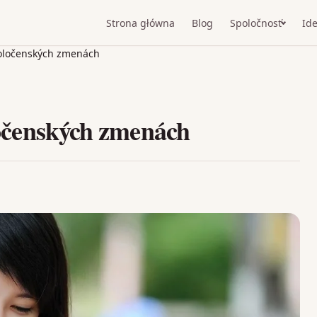
Strona główna
Blog
Spoločnosť
Ide
spoločenských zmenách
oločenských zmenách