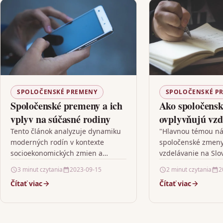
SPOLOČENSKÉ PREMENY
SPOLOČENSKÉ P
Spoločenské premeny a ich
Ako spoločens
vplyv na súčasné rodiny
ovplyvňujú vzd
Slovensku
Tento článok analyzuje dynamiku
"Hlavnou témou ná
moderných rodín v kontexte
spoločenské zmeny 
socioekonomických zmien a
vzdelávanie na Slo
technologického pokroku, ktoré sa
Rozoberieme, ako r
3 minut czytania
2023-09-15
2 minut czytania
2
odohrávali od druhej polovice 20.
meniaca dynamika 
Čítať viac
Čítať viac
storočia až po súčasnosť.…
prinášajúca nové 