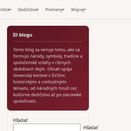
ntita
Dedičstvo
Premeny
Więcej
O blogu
Tento blog sa venuje tomu, ako sa
formujú národy, symboly, tradície a
spoločenské vzťahy v rôznych
obdobiach dejín. Obsah spája
slovenský kontext s širšími
historickými a civilizačnými
témami, od národných hnutí cez
kultúrne dedičstvo až po staroveké
spoločnosti.
Hľadať
Hľadať