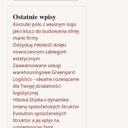
Ostatnie wpisy
Koszulki polo z własnym logo
jako klucz do budowania silnej
marki firmy
Odzyskaj młodość dzięki
nowoczesnym zabiegom
estetycznym
Zaawansowane usługi
warehousingowe Greenyard
Logistics – idealne rozwiązanie
dla Twojej działalności
logistycznej
Hlboká štúdia v dynamike
zmeny spoločenských štruktúr
Evolution spoločenských
štruktúr a jej vplyv na
contemporaý život