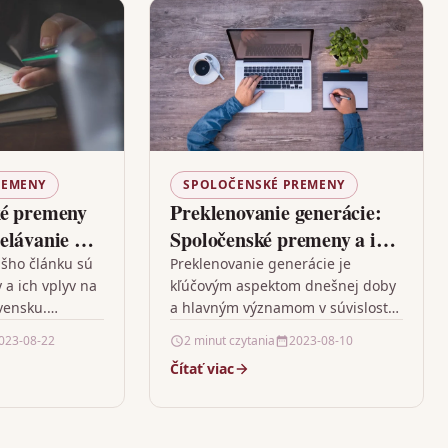
REMENY
SPOLOČENSKÉ PREMENY
ké premeny
Preklenovanie generácie:
elávanie na
Spoločenské premeny a ich
vplyv na staršie generácie
šho článku sú
Preklenovanie generácie je
a ich vplyv na
kľúčovým aspektom dnešnej doby
vensku.
a hlavným významom v súvislosti
ýchlo sa
s technologickými a
023-08-22
2 minut czytania
2023-08-10
spoločnosti,
spoločenskými zmenami, ktorými
Čítať viac
výzvy…
si naše spoločnosti neustále
prechádzajú. Jeho…