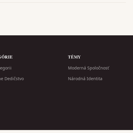
GÓRIE
TÉMY
egorii
Moderná Spoločnosť
ne Dedičstvo
Národná Identita