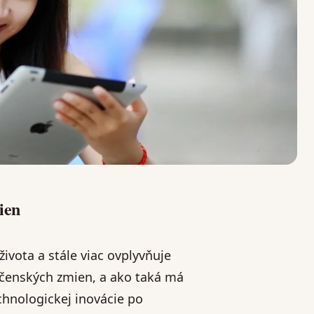
ien
ivota a stále viac ovplyvňuje
očenských zmien, a ako taká má
chnologickej inovácie po