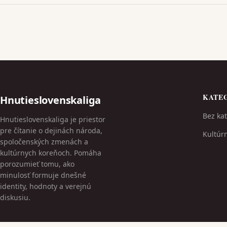
KATE
Hnutieslovenskaliga
Bez kat
Hnutieslovenskaliga je priestor
pre čítanie o dejinách národa,
Kultúr
spoločenských zmenách a
kultúrnych koreňoch. Pomáha
porozumieť tomu, ako
minulosť formuje dnešné
identity, hodnoty a verejnú
diskusiu.