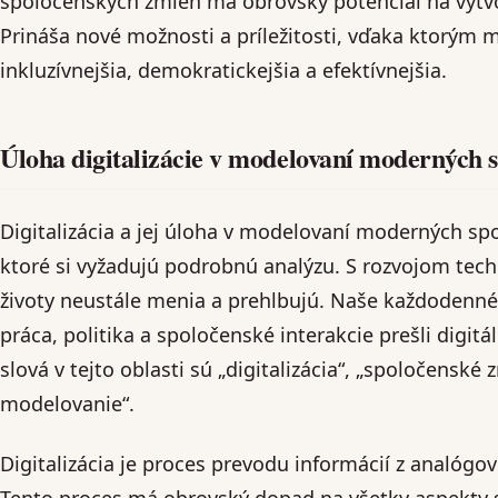
spoločenských zmien má obrovský potenciál na vytvo
Prináša nové možnosti a príležitosti, vďaka ktorým 
inkluzívnejšia, demokratickejšia a efektívnejšia.
Úloha digitalizácie v modelovaní moderných
Digitalizácia a jej úloha v modelovaní moderných s
ktoré si vyžadujú podrobnú analýzu. S rozvojom tech
životy neustále menia a prehlbujú. Naše každodenné 
práca, politika a spoločenské interakcie prešli digit
slová v tejto oblasti sú „digitalizácia“, „spoločensk
modelovanie“.
Digitalizácia je proces prevodu informácií z analógo
Tento proces má obrovský dopad na všetky aspekty