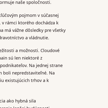
 formuje naše spoločnosti.
e kľúčovým pojmom v súčasnej
s, v rámci ktorého dochádza k
na má vážne dôsledky pre všetky
ravotníctvo a vládnutie.
ežitosti a možnosti. Cloudové
ain sú len niektoré z
 podnikateľov. Na jednej strane
m boli nepredstaviteľné. Na
iu existujúcich trhov a k
ia ako hybná sila