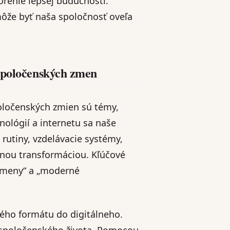
renie lepšej budúcnosti.
môže byť naša spoločnosť oveľa
 spoločenských zmen
poločenských zmien sú témy,
nológií a internetu sa naše
rutiny, vzdelávacie systémy,
álnou transformáciou. Kľúčové
é zmeny“ a „moderné
vého formátu do digitálneho.
 spoločenského života. Pomocou