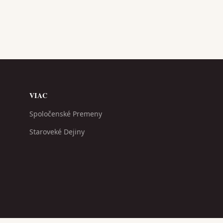
VIAC
Spoločenské Premeny
Staroveké Dejiny