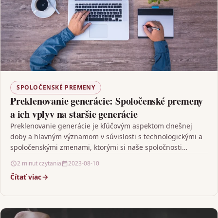
SPOLOČENSKÉ PREMENY
Preklenovanie generácie: Spoločenské premeny
a ich vplyv na staršie generácie
Preklenovanie generácie je kľúčovým aspektom dnešnej
doby a hlavným významom v súvislosti s technologickými a
spoločenskými zmenami, ktorými si naše spoločnosti
neustále prechádzajú. Jeho…
2 minut czytania
2023-08-10
Čítať viac