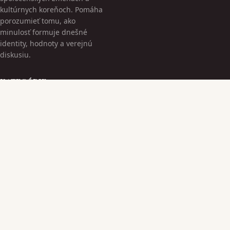
kultúrnych koreňoch. Pomáha
porozumieť tomu, ako
minulosť formuje dnešné
identity, hodnoty a verejnú
diskusiu.
KATEGÓRIE
Bez kategorii
Kultúrne Dedičstvo
TÉMY
Moderná Spoločnosť
Národná Identita
VIAC
Spoločenské Premeny