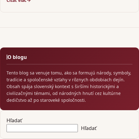
Čítať viac
O blogu
Tento blog sa venuje tomu, ako sa formujú národy, symboly,
tradície a spoločenské vzťahy v rôznych obdobiach dejín.
Obsah spája slovenský kontext s širšími historickými a
civilizačnými témami, od národných hnutí cez kultúrne
dedičstvo až po staroveké spoločnosti.
Hľadať
Hľadať