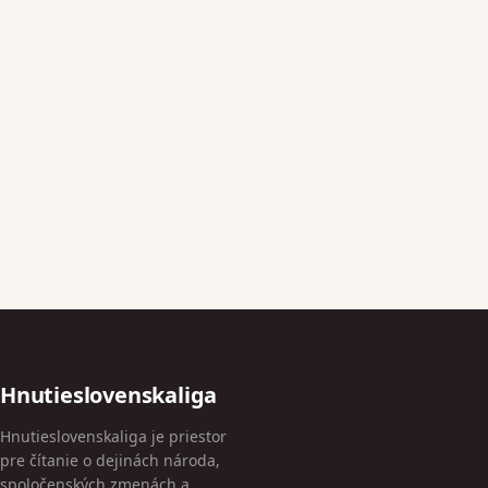
Hnutieslovenskaliga
Hnutieslovenskaliga je priestor
pre čítanie o dejinách národa,
spoločenských zmenách a